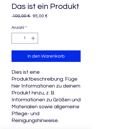
Das ist ein Produkt
Standardpreis
Sale-
 100,00 € 
95,00 €
Preis
Anzahl
*
In den Warenkorb
Dies ist eine 
Produktbeschreibung. Füge 
hier Informationen zu deinem 
Produkt hinzu, z. B. 
Informationen zu Größen und 
Materialien sowie allgemeine 
Pflege- und 
Reinigungshinweise.