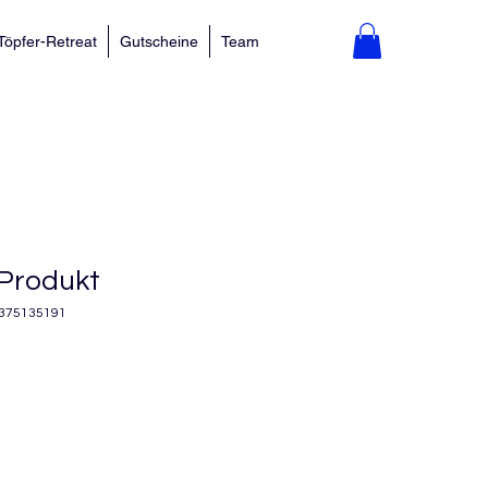
Töpfer-Retreat
Gutscheine
Team
 Produkt
5375135191