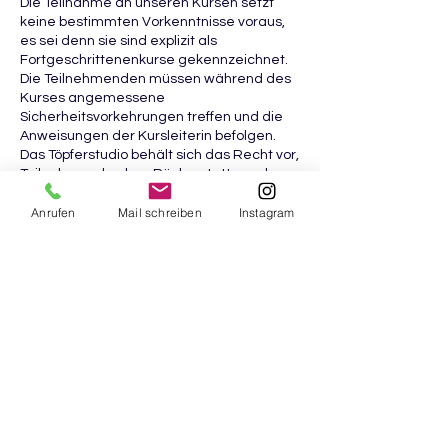
Die Teilnahme an unseren Kursen setzt
keine bestimmten Vorkenntnisse voraus,
es sei denn sie sind explizit als
Fortgeschrittenenkurse gekennzeichnet.
Die Teilnehmenden müssen während des
Kurses angemessene
Sicherheitsvorkehrungen treffen und die
Anweisungen der Kursleiterin befolgen.
Das Töpferstudio behält sich das Recht vor,
Teilnehmende ohne Rückerstattung der
Kursgebühr vom Kurs auszuschließen,
Anrufen
Mail schreiben
Instagram
wenn ihr Verhalten die Sicherheit anderer
gefährdet oder den Kursablauf stört.
5. Haftungsausschluss
Das Töpferstudio haftet nicht für Schäden,
Verluste oder Verletzungen, die während
des Kurses auftreten, es sei denn, sie
beruhen auf grober Fahrlässigkeit oder
Vorsatz seitens des Töpferstudios. Die
Teilnahme an den Kursen erfolgt auf
eigene Gefahr der Teilnehmenden. Jede/r
Teilnehmende ist für die eigenen
Handlungen und die Sicherheit des