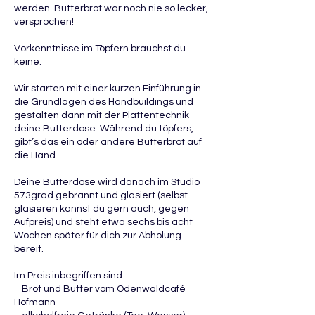
werden. Butterbrot war noch nie so lecker,
versprochen!
Vorkenntnisse im Töpfern brauchst du
keine.
Wir starten mit einer kurzen Einführung in
die Grundlagen des Handbuildings und
gestalten dann mit der Plattentechnik
deine Butterdose. Während du töpfers,
gibt’s das ein oder andere Butterbrot auf
die Hand.
Deine Butterdose wird danach im Studio
573grad gebrannt und glasiert (selbst
glasieren kannst du gern auch, gegen
Aufpreis) und steht etwa sechs bis acht
Wochen später für dich zur Abholung
bereit.
Im Preis inbegriffen sind:
_ Brot und Butter vom Odenwaldcafé
Hofmann