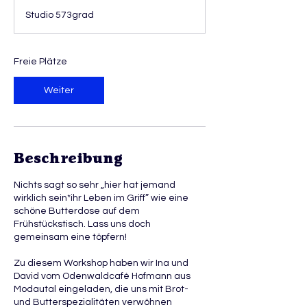
g
Studio 573grad
i
n
n
t
Freie Plätze
a
m
Weiter
:
2
5
.
A
Beschreibung
u
g
Nichts sagt so sehr „hier hat jemand
.
wirklich sein*ihr Leben im Griff” wie eine
schöne Butterdose auf dem
Frühstückstisch. Lass uns doch
gemeinsam eine töpfern!
Zu diesem Workshop haben wir Ina und
David vom Odenwaldcafé Hofmann aus
Modautal eingeladen, die uns mit Brot-
und Butterspezialitäten verwöhnen