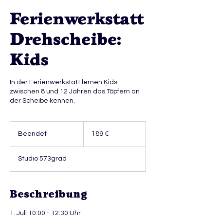
Ferienwerkstatt
Drehscheibe:
Kids
In der Ferienwerkstatt lernen Kids
zwischen 8 und 12 Jahren das Töpfern an
der Scheibe kennen.
189
Euro
Beendet
B
189 €
e
e
Studio 573grad
n
d
e
t
Beschreibung
1. Juli 10:00 - 12:30 Uhr