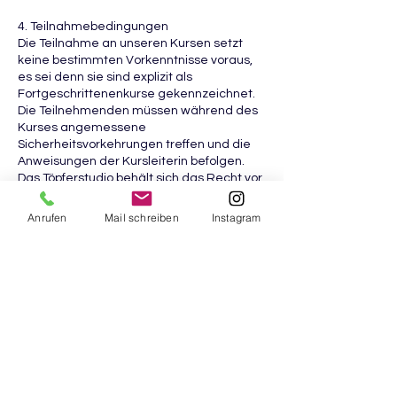
4. Teilnahmebedingungen
Die Teilnahme an unseren Kursen setzt
keine bestimmten Vorkenntnisse voraus,
es sei denn sie sind explizit als
Fortgeschrittenenkurse gekennzeichnet.
Die Teilnehmenden müssen während des
Kurses angemessene
Sicherheitsvorkehrungen treffen und die
Anweisungen der Kursleiterin befolgen.
Das Töpferstudio behält sich das Recht vor,
Teilnehmende ohne Rückerstattung der
Kursgebühr vom Kurs auszuschließen,
Anrufen
Mail schreiben
Instagram
wenn ihr Verhalten die Sicherheit anderer
gefährdet oder den Kursablauf stört.
5. Haftungsausschluss
Das Töpferstudio haftet nicht für Schäden,
Verluste oder Verletzungen, die während
des Kurses auftreten, es sei denn, sie
beruhen auf grober Fahrlässigkeit oder
Vorsatz seitens des Töpferstudios. Die
Teilnahme an den Kursen erfolgt auf