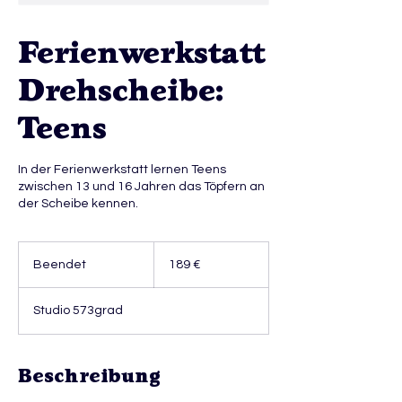
Ferienwerkstatt
Drehscheibe:
Teens
In der Ferienwerkstatt lernen Teens
zwischen 13 und 16 Jahren das Töpfern an
der Scheibe kennen.
189
Euro
Beendet
B
189 €
e
e
Studio 573grad
n
d
e
t
Beschreibung