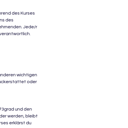
ährend des Kurses
ens des
lnehmenden. Jede/r
verantwortlich.
 anderen wichtigen
rückerstattet oder
573grad und den
er werden, bleibt
ses erklärst du