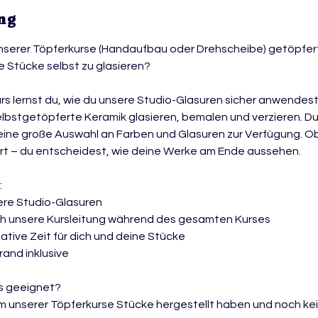
ng
unserer Töpferkurse (Handaufbau oder Drehscheibe) getöpfer
e Stücke selbst zu glasieren?
urs lernst du, wie du unsere Studio-Glasuren sicher anwendest
elbstgetöpferte Keramik glasieren, bemalen und verzieren. Du
eine große Auswahl an Farben und Glasuren zur Verfügung. Ob
rt – du entscheidest, wie deine Werke am Ende aussehen.
:
sere Studio-Glasuren
urch unsere Kursleitung während des gesamten Kurses
ative Zeit für dich und deine Stücke
rand inklusive
rs geeignet?
inem unserer Töpferkurse Stücke hergestellt haben und noch ke