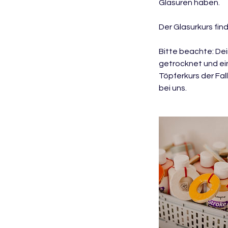
Glasuren haben.
Der Glasurkurs fin
Bitte beachte: De
getrocknet und ein
Töpferkurs der Fal
bei uns.