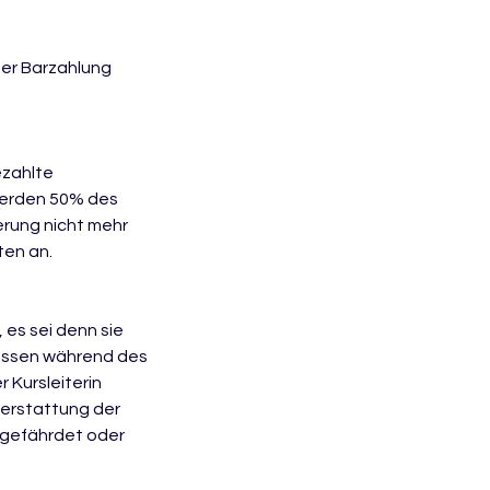
der Barzahlung
ezahlte
werden 50% des
erung nicht mehr
ten an.
es sei denn sie
müssen während des
Kursleiterin
kerstattung der
r gefährdet oder