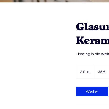
Glasur
Keram
Einstieg in die We
35
Euro
2 Std.
2
35 €
S
t
d
Weiter
.