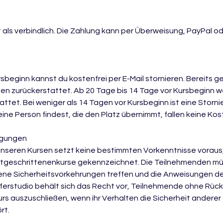
t als verbindlich. Die Zahlung kann per Überweisung, PayPal o
rsbeginn kannst du kostenfrei per E-Mail stornieren. Bereits g
en zurückerstattet. Ab 20 Tage bis 14 Tage vor Kursbeginn 
ttet. Bei weniger als 14 Tagen vor Kursbeginn ist eine Storni
ine Person findest, die den Platz übernimmt, fallen keine Kos
ngungen
unseren Kursen setzt keine bestimmten Vorkenntnisse voraus, 
 Fortgeschrittenenkurse gekennzeichnet. Die Teilnehmenden 
e Sicherheitsvorkehrungen treffen und die Anweisungen der 
ferstudio behält sich das Recht vor, Teilnehmende ohne Rüc
rs auszuschließen, wenn ihr Verhalten die Sicherheit andere
rt.