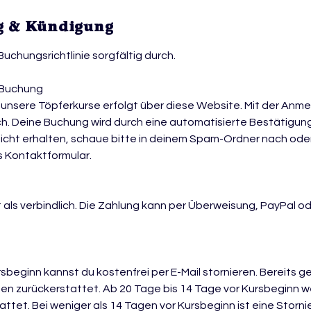
 & Kündigung
e Buchungsrichtlinie sorgfältig durch.
 Buchung
unsere Töpferkurse erfolgt über diese Website. Mit der Anmel
h. Deine Buchung wird durch eine automatisierte Bestätigung
nicht erhalten, schaue bitte in deinem Spam-Ordner nach oder
s Kontaktformular.
t als verbindlich. Die Zahlung kann per Überweisung, PayPal o
rsbeginn kannst du kostenfrei per E-Mail stornieren. Bereits g
en zurückerstattet. Ab 20 Tage bis 14 Tage vor Kursbeginn 
ttet. Bei weniger als 14 Tagen vor Kursbeginn ist eine Storni