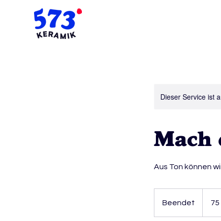
Dieser Service ist 
Mach 
Aus Ton können wir
75
Euro
Beendet
B
75
e