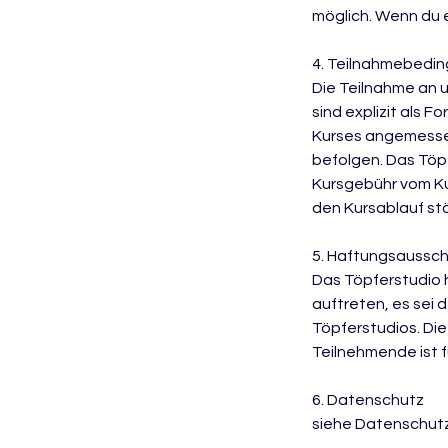
möglich. Wenn du e
4. Teilnahmebedi
Die Teilnahme an 
sind explizit als
Kurses angemessen
befolgen. Das Töp
Kursgebühr vom Ku
den Kursablauf stö
5. Haftungsaussch
Das Töpferstudio 
auftreten, es sei 
Töpferstudios. Di
Teilnehmende ist f
6. Datenschutz
siehe Datenschut