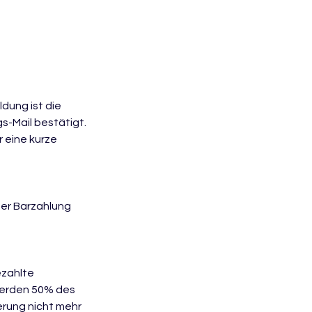
dung ist die
s-Mail bestätigt.
 eine kurze
der Barzahlung
ezahlte
werden 50% des
erung nicht mehr