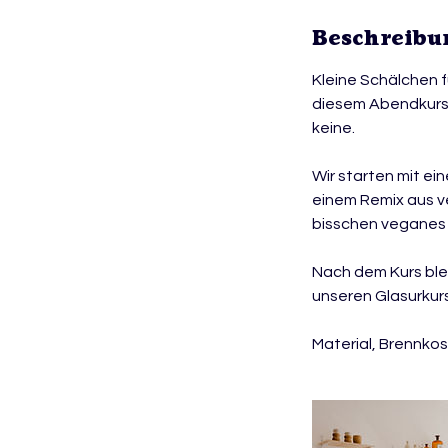
e
Beschreibu
n
d
Kleine Schälchen f
e
diesem Abendkurs 
t
keine.
Wir starten mit ei
einem Remix aus ve
bisschen veganes 
Nach dem Kurs ble
unseren Glasurkurs
Material, Brennkos