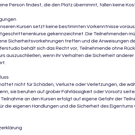
ine Person findest, die den Platz übernimmt, fallen keine Kos
ngungen
unseren Kursen setzt keine bestimmten Vorkenntnisse voraus, 
 Fortgeschrittenenkurse gekennzeichnet. Die Teilnehmenden 
e Sicherheitsvorkehrungen treffen und die Anweisungen der 
ferstudio behält sich das Recht vor, Teilnehmende ohne Rüc
rs auszuschließen, wenn ihr Verhalten die Sicherheit andere
rt.
luss
haftet nicht für Schäden, Verluste oder Verletzungen, die w
denn, sie beruhen auf grober Fahrlässigkeit oder Vorsatz seit
e Teilnahme an den Kursen erfolgt auf eigene Gefahr der Tei
ür die eigenen Handlungen und die Sicherheit des Eigentums 
zerklärung