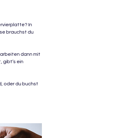
rvierplatte? In
sse brauchst du
 arbeiten dann mit
 gibt’s ein
d, oder du buchst