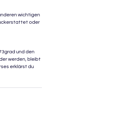
 anderen wichtigen
rückerstattet oder
573grad und den
er werden, bleibt
ses erklärst du