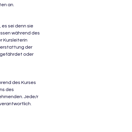
ten an.
es sei denn sie
müssen während des
Kursleiterin
kerstattung der
r gefährdet oder
ährend des Kurses
ens des
lnehmenden. Jede/r
verantwortlich.