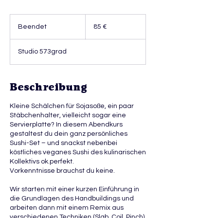
85
Euro
Beendet
B
85 €
e
e
Studio 573grad
n
d
e
t
Beschreibung
Kleine Schälchen für Sojasoße, ein paar
Stäbchenhalter, vielleicht sogar eine
Servierplatte? In diesem Abendkurs
gestaltest du dein ganz persönliches
Sushi-Set – und snackst nebenbei
köstliches veganes Sushi des kulinarischen
Kollektivs ok.perfekt.
Vorkenntnisse brauchst du keine.
Wir starten mit einer kurzen Einführung in
die Grundlagen des Handbuildings und
arbeiten dann mit einem Remix aus
verschiedenen Techniken (Slab, Coil, Pinch).