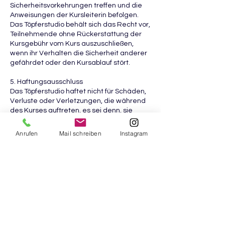
Sicherheitsvorkehrungen treffen und die
Anweisungen der Kursleiterin befolgen.
Das Töpferstudio behält sich das Recht vor,
Teilnehmende ohne Rückerstattung der
Kursgebühr vom Kurs auszuschließen,
wenn ihr Verhalten die Sicherheit anderer
gefährdet oder den Kursablauf stört.
5. Haftungsausschluss
Das Töpferstudio haftet nicht für Schäden,
Verluste oder Verletzungen, die während
des Kurses auftreten, es sei denn, sie
beruhen auf grober Fahrlässigkeit oder
Vorsatz seitens des Töpferstudios. Die
Anrufen
Mail schreiben
Instagram
Teilnahme an den Kursen erfolgt auf
eigene Gefahr der Teilnehmenden. Jede/r
Teilnehmende ist für die eigenen
Handlungen und die Sicherheit des
Eigentums verantwortlich.
6. Datenschutz
siehe Datenschutzerklärung