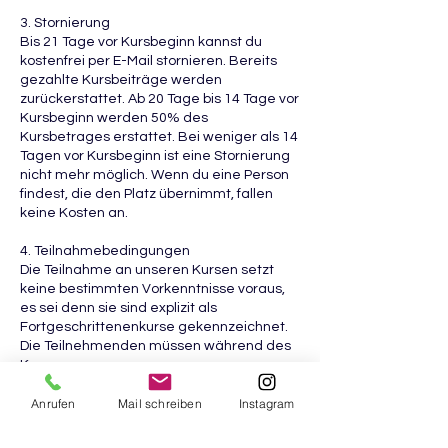
3. Stornierung
Bis 21 Tage vor Kursbeginn kannst du
kostenfrei per E-Mail stornieren. Bereits
gezahlte Kursbeiträge werden
zurückerstattet. Ab 20 Tage bis 14 Tage vor
Kursbeginn werden 50% des
Kursbetrages erstattet. Bei weniger als 14
Tagen vor Kursbeginn ist eine Stornierung
nicht mehr möglich. Wenn du eine Person
findest, die den Platz übernimmt, fallen
keine Kosten an.
4. Teilnahmebedingungen
Die Teilnahme an unseren Kursen setzt
keine bestimmten Vorkenntnisse voraus,
es sei denn sie sind explizit als
Fortgeschrittenenkurse gekennzeichnet.
Die Teilnehmenden müssen während des
Kurses angemessene
Sicherheitsvorkehrungen treffen und die
Anrufen
Mail schreiben
Instagram
Anweisungen der Kursleiterin befolgen.
Das Töpferstudio behält sich das Recht vor,
Teilnehmende ohne Rückerstattung der