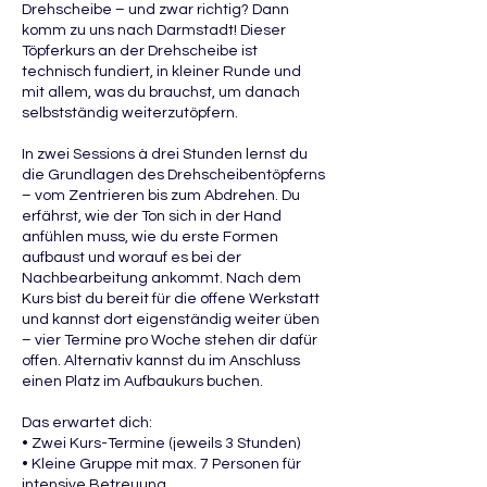
Drehscheibe – und zwar richtig? Dann
komm zu uns nach Darmstadt! Dieser
Töpferkurs an der Drehscheibe ist
technisch fundiert, in kleiner Runde und
mit allem, was du brauchst, um danach
selbstständig weiterzutöpfern.
In zwei Sessions à drei Stunden lernst du
die Grundlagen des Drehscheibentöpferns
– vom Zentrieren bis zum Abdrehen. Du
erfährst, wie der Ton sich in der Hand
anfühlen muss, wie du erste Formen
aufbaust und worauf es bei der
Nachbearbeitung ankommt. Nach dem
Kurs bist du bereit für die offene Werkstatt
und kannst dort eigenständig weiter üben
– vier Termine pro Woche stehen dir dafür
offen. Alternativ kannst du im Anschluss
einen Platz im Aufbaukurs buchen.
Das erwartet dich:
• Zwei Kurs-Termine (jeweils 3 Stunden)
• Kleine Gruppe mit max. 7 Personen für
intensive Betreuung