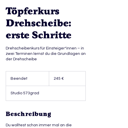
Töpferkurs
Drehscheibe:
erste Schritte
Drehscheibenkurs für Einsteiger*innen – in
zwei Terminen lernst du die Grundlagen an
der Drehscheibe
245
Euro
Beendet
B
245 €
e
e
Studio 573grad
n
d
e
t
Beschreibung
Du wolltest schon immer mal an die