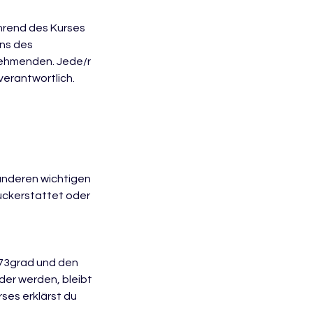
ährend des Kurses
ens des
lnehmenden. Jede/r
verantwortlich.
 anderen wichtigen
rückerstattet oder
573grad und den
er werden, bleibt
ses erklärst du