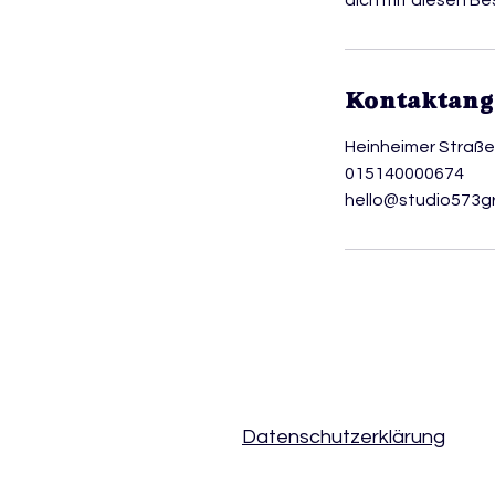
dich mit diesen B
Kontaktan
Heinheimer Straß
015140000674
hello@studio573g
Datenschutzerklärung