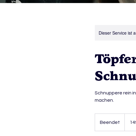
Dieser Service ist 
Töpfe
Schnu
Schnuppere rein i
machen.
149
Euro
Beendet
B
14
e