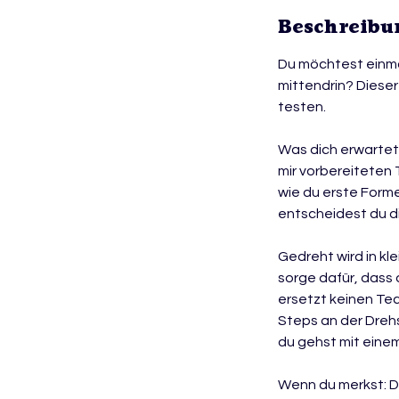
e
Beschreibu
n
d
Du möchtest einmal
e
mittendrin? Dieser
t
testen.
Was dich erwartet
mir vorbereiteten T
wie du erste Form
entscheidest du dic
Gedreht wird in kl
sorge dafür, dass 
ersetzt keinen Tec
Steps an der Drehs
du gehst mit einem
Wenn du merkst: Da