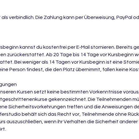
t als verbindlich. Die Zahlung kann per Überweisung, PayPal o
rsbeginn kannst du kostenfrei per E-Mail stornieren. Bereits g
en zurückerstattet. Ab 20 Tage bis 14 Tage vor Kursbeginn 
ttet. Bei weniger als 14 Tagen vor Kursbeginn ist eine Storni
ine Person findest, die den Platz übernimmt, fallen keine Kos
ngungen
unseren Kursen setzt keine bestimmten Vorkenntnisse voraus, 
 Fortgeschrittenenkurse gekennzeichnet. Die Teilnehmenden 
e Sicherheitsvorkehrungen treffen und die Anweisungen der 
ferstudio behält sich das Recht vor, Teilnehmende ohne Rüc
rs auszuschließen, wenn ihr Verhalten die Sicherheit andere
rt.