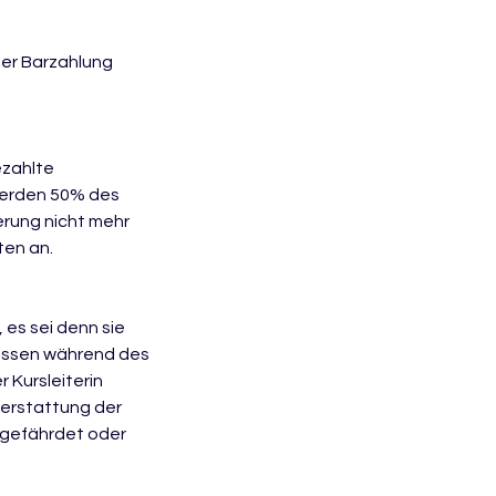
der Barzahlung
ezahlte
werden 50% des
erung nicht mehr
ten an.
es sei denn sie
müssen während des
Kursleiterin
kerstattung der
r gefährdet oder