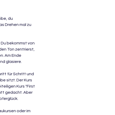
ibe, du
das Drehen mal zu
e. Du bekommst von
 den Ton zentrierst,
en. Am Ende
und glasiere.
itt für Schritt und
e sitzt. Der Kurs
eiligen Kurs "First
tatt gedacht. Aber
pferglück.
baukursen oder im