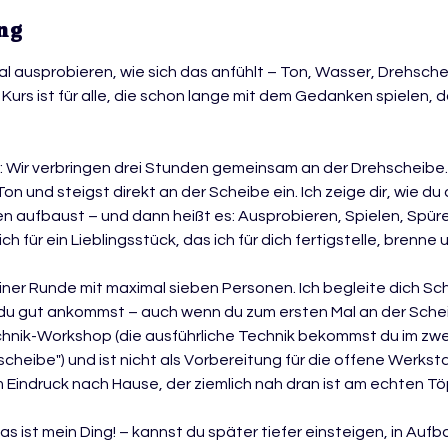
ng
 ausprobieren, wie sich das anfühlt – Ton, Wasser, Drehsche
 Kurs ist für alle, die schon lange mit dem Gedanken spielen, 
: Wir verbringen drei Stunden gemeinsam an der Drehscheib
on und steigst direkt an der Scheibe ein. Ich zeige dir, wie du
en aufbaust – und dann heißt es: Ausprobieren, Spielen, Spür
h für ein Lieblingsstück, das ich für dich fertigstelle, brenne 
einer Runde mit maximal sieben Personen. Ich begleite dich Schr
du gut ankommst – auch wenn du zum ersten Mal an der Scheib
hnik-Workshop (die ausführliche Technik bekommst du im zweit
cheibe") und ist nicht als Vorbereitung für die offene Werks
 Eindruck nach Hause, der ziemlich nah dran ist am echten Tö
s ist mein Ding! – kannst du später tiefer einsteigen, in Auf